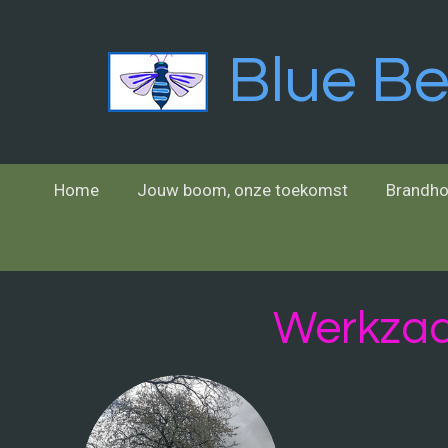
Ga
direct
Blue B
naar
de
hoofdinhoud
Home
Jouw boom, onze toekomst
Brandho
Werkzaa