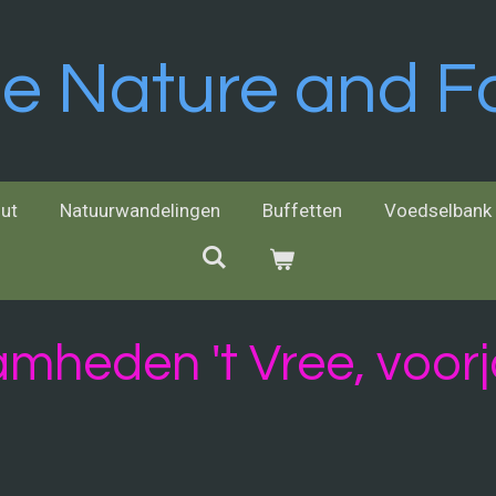
ee Nature and 
ut
Natuurwandelingen
Buffetten
Voedselbank 
mheden 't Vree, voorj