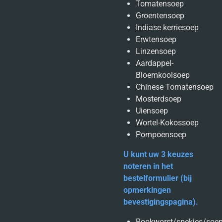
Tomatensoep
Groentensoep
Indiase kerriesoep
Erwtensoep
Linzensoep
Aardappel-
Bloemkoolsoep
Chinese Tomatensoep
Mosterdsoep
Uiensoep
Wortel-Kokossoep
Pompoensoep
U kunt uw 3 keuzes
noteren in het
bestelformulier (bij
opmerkingen
bevestigingspagina).
Rookworst/spekjes/soepb