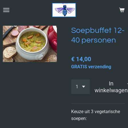
Ga
direct
naar
de
Soepbuffet 12-
hoofdinhoud
40 personen
€ 14,00
GRATIS verzending
In
winkelwagen
Keuze uit 3 vegetarische
soepen: